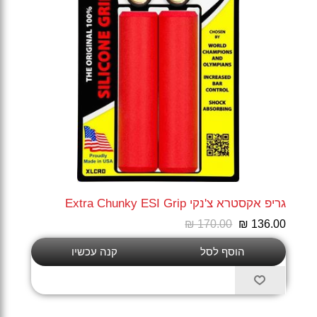
גריפ אקסטרא צ'נקי Extra Chunky ESI Grip
₪ 170.00
₪ 136.00