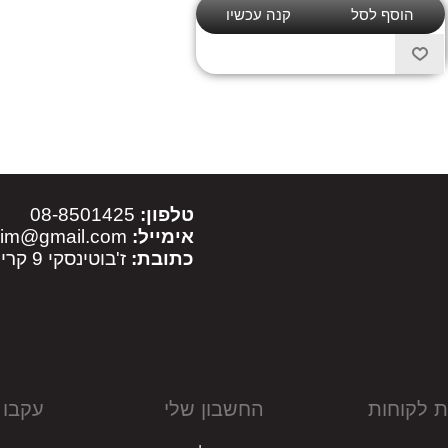
טלפון:
08-8501425
אימייל:
sim@gmail.com
כתובת:
ז'בוטינסקי 9 קריית מלאכי
ת לקוחות
החשבון שלי
עקבו 