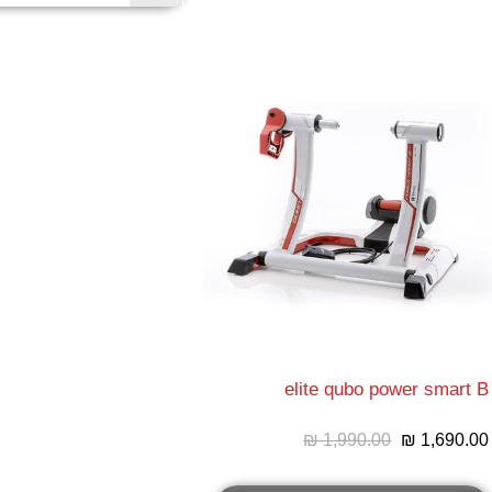
elite qubo power smart B
₪ 1,990.00
₪ 1,690.00