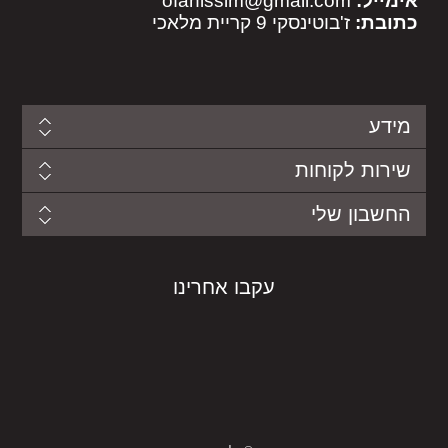
אימייל:
ofanissim@gmail.com
כתובת:
ז'בוטינסקי 9 קריית מלאכי
מידע
שירות לקוחות
החשבון שלי
עקבו אחרינו