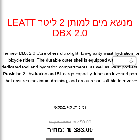
מנשא מים למותן 2 ליטר LEATT
DBX 2.0
The new DBX 2.0 Core offers ultra-light, low-gravity waist hydration for
bicycle riders. The durable outer shell is equipped with several
dedicated tool and hydration compartments, as well as waist pockets.
Providing 2L hydration and 5L cargo capacity, it has an inverted port
that ensures maximum draining, and an auto shut-off bladder valve.
זמינות:
לא במלאי
מחיר מקורי:
₪ 450.00
מחיר:
₪ 383.00